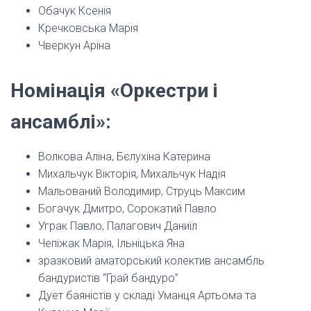
Обачук Ксенія
Кречковська Марія
Чверкун Аріна
Номінація «Оркестри і
ансамблі»:
Волкова Аліна, Бєлухіна Катерина
Михальчук Вікторія, Михальчук Надія
Мальований Володимир, Струць Максим
Богачук Дмитро, Сорокатий Павло
Уграк Павло, Палагович Даниїл
Чепіжак Марія, Ільніцька Яна
зразковий аматорський колектив ансамбль
бандуристів “Грай бандуро”
Дует баяністів у складі Уманця Артьома та