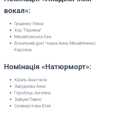
вокал»:
Гріщенко Уляна
Хор “Перлина”
Михайловська Єва
Вокальний дует Чорна Анна, Михайліченко
Кароліна
Номінація «Натюрморт»:
Кіраль Анастасія
Заруднєва Анна
Горобець Ангеліна
Зайцев Павло
Селіверстова Юлія