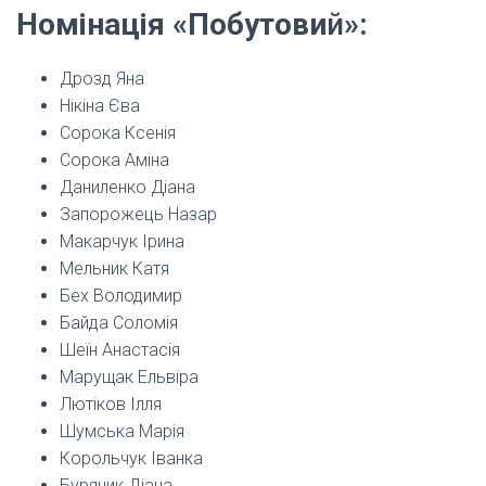
Номінація «Побутови
й
»:
Дрозд Яна
Нікіна Єва
Сорока Ксенія
Сорока Аміна
Даниленко Діана
Запорожець Назар
Макарчук Ірина
Мельник Катя
Бех Володимир
Байда Соломія
Шеїн Анастасія
Марущак Ельвіра
Лютіков Ілля
Шумська Марія
Корольчук Іванка
Бурячик Діана