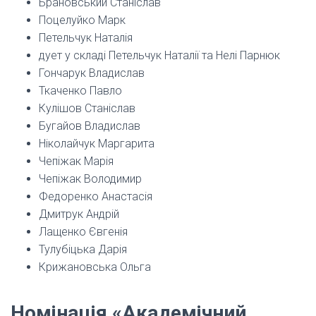
Брановський Станіслав
Поцелуйко Марк
Петельчук Наталія
дует у складі Петельчук Наталії та Нелі Парнюк
Гончарук Владислав
Ткаченко Павло
Кулішов Станіслав
Бугайов Владислав
Ніколайчук Маргарита
Чепіжак Марія
Чепіжак Володимир
Федоренко Анастасія
Дмитрук Андрій
Лащенко Євгенія
Тулубіцька Дарія
Крижановська Ольга
Номінація «Академічний