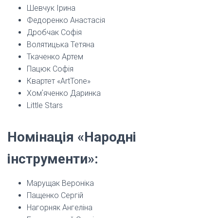
Шевчук Ірина
Федоренко Анастасія
Дробчак Софія
Волятицька Тетяна
Ткаченко Артем
Пацюк Софія
Квартет «ArtTone»
Хомʼяченко Даринка
Little Stars
Номінація «Народні
інструменти»:
Марущак Вероніка
Пащенко Сергій
Нагорняк Ангеліна