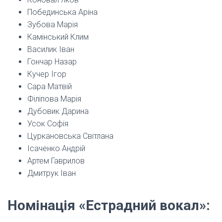
Побединська Аріна
Зубова Марія
Камінський Клим
Василик Іван
Гончар Назар
Кучер Ігор
Сара Матвій
Філіпова Марія
Дубовик Дарина
Усок Софія
Цуркановська Світлана
Ісаченко Андрій
Артем Гаврилов
Дмитрук Іван
Номінація «Естрадний вокал»: