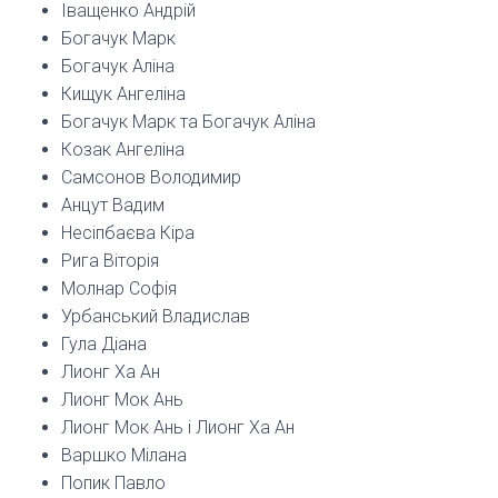
Іващенко Андрій
Богачук Марк
Богачук Аліна
Кищук Ангеліна
Богачук Марк та Богачук Аліна
Козак Ангеліна
Самсонов Володимир
Анцут Вадим
Несіпбаєва Кіра
Рига Віторія
Молнар Софія
Урбанський Владислав
Гула Діана
Лионг Ха Ан
Лионг Мок Ань
Лионг Мок Ань і Лионг Ха Ан
Варшко Мілана
Попик Павло