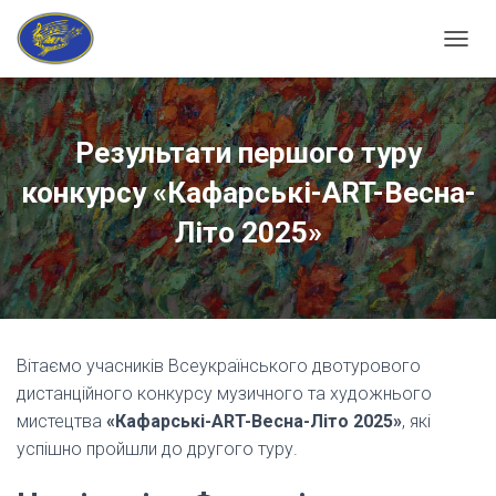
ПЕРЕМ
Результати першого туру
конкурсу «Кафарські-ART-Весна-
Літо 2025»
Вітаємо учасників Всеукраїнського двотурового
дистанційного конкурсу музичного та художнього
мистецтва
«Кафарські-ART-Весна-Літо 2025»
, які
успішно пройшли до другого туру.