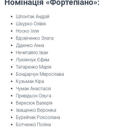
Номінація «Фортепіано»:
Шпонтак Андрій
Шкурко Олівія
Носко Ілля
Вдовіченко Злата
Діденко Анна
Нечитайло Іван
Лукіянчук Єфим
Татаренко Марія
Бондарчук Мирослава
Кузьмак Кіра
Чумак Анастасія
Привідьон Ольга
Вересюк Валерія
Іващенко Вероніка
Бурейчак Роксолана
Ботченко Поліна