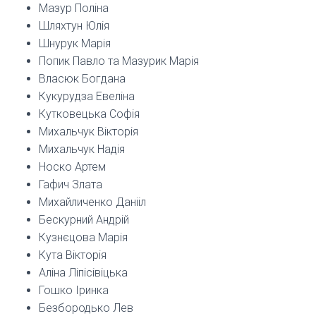
Мазур Поліна
Шляхтун Юлія
Шнурук Марія
Попик Павло та Мазурик Марія
Власюк Богдана
Кукурудза Евеліна
Кутковецька Софія
Михальчук Вікторія
Михальчук Надія
Носко Артем
Гафич Злата
Михайличенко Данііл
Бескурний Андрій
Кузнєцова Марія
Кута Вікторія
Аліна Ліпісівіцька
Гошко Іринка
Безбородько Лев