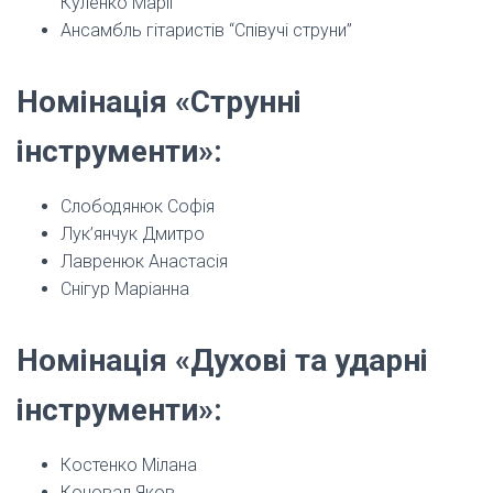
Куленко Марії
Ансамбль гітаристів “Співучі струни”
Номінація «Струнні
інструменти»:
Слободянюк Софія
Лук’янчук Дмитро
Лавренюк Анастасія
Снігур Маріанна
Номінація «Духові та ударні
інструменти»:
Костенко Мілана
Коновал Яков