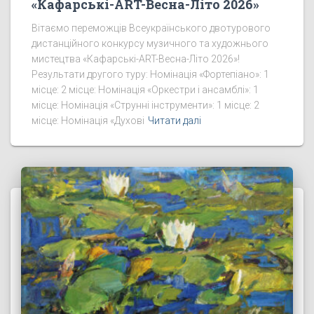
«Кафарські-ART-Весна-Літо 2026»
Вітаємо переможців Всеукраїнського двотурового
дистанційного конкурсу музичного та художнього
мистецтва «Кафарські-ART-Весна-Літо 2026»!
Результати другого туру: Номінація «Фортепіано»: 1
місце: 2 місце: Номінація «Оркестри і ансамблі»: 1
місце: Номінація «Струнні інструменти»: 1 місце: 2
місце: Номінація «Духові
Читати далі