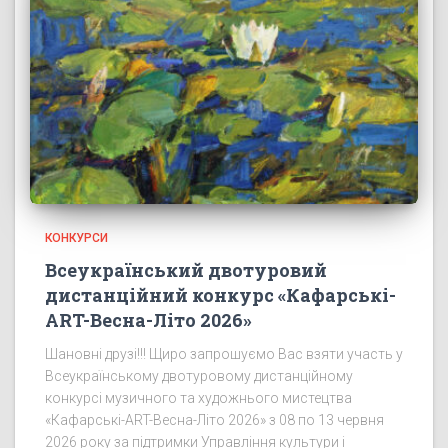
КОНКУРСИ
Всеукраїнський двотуровий
дистанційний конкурс «Кафарські-
ART-Весна-Літо 2026»
Шановні друзі!!! Щиро запрошуємо Вас взяти участь у
Всеукраїнському двотуровому дистанційному
конкурсі музичного та художнього мистецтва
«Кафарські-ART-Весна-Літо 2026» з 08 по 13 червня
2026 року за підтримки Управління культури і