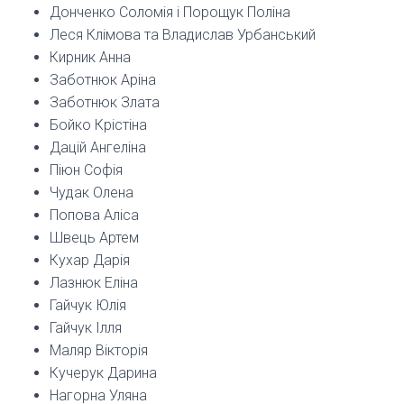
Донченко Соломія і Порощук Поліна
Леся Клімова та Владислав Урбанський
Кирник Анна
Заботнюк Аріна
Заботнюк Злата
Бойко Крістіна
Дацій Ангеліна
Піюн Софія
Чудак Олена
Попова Аліса
Швець Артем
Кухар Дарія
Лазнюк Еліна
Гайчук Юлія
Гайчук Ілля
Маляр Вікторія
Кучерук Дарина
Нагорна Уляна