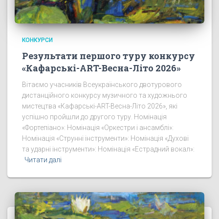
КОНКУРСИ
Результати першого туру конкурсу
«Кафарські-ART-Весна-Літо 2026»
Вітаємо учасників Всеукраїнського двотурового
дистанційного конкурсу музичного та художнього
мистецтва «Кафарські-ART-Весна-Літо 2026», які
успішно пройшли до другого туру. Номінація
«Фортепіано»: Номінація «Оркестри і ансамблі»:
Номінація «Струнні інструменти»: Номінація «Духові
та ударні інструменти»: Номінація «Естрадний вокал»:
Читати далі